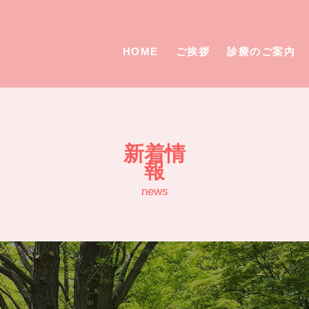
HOME
ご挨拶
診療のご案内
新着情
報
news